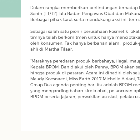
Dalam rangka memberikan perlindungan terhadap k
Senin (11/12) lalu Badan Pengawas Obat dan Makana
Berbagai pihak turut serta mendukung aksi ini, terma
Sebagai salah satu pionir perusahaan kosmetik lokal,
timnya telah berkomitmen untuk hanya mencipta
oleh konsumen. Tak hanya berbahan alami, produk-pro
ahli di Martha Tilaar.
“Maraknya peredaran produk berbahaya, ilegal, maupu
Kepala BPOM. Dan diakui oleh Penny, BPOM akan sel
hingga produk di pasaran. Acara ini dihadiri oleh se
Maudy Koesnaedi, Miss Earth 2017 Michelle Alriani, T
Group.Dua agenda penting hari itu adalah BPOM me
yang menganding bahan kimia obat, peluncuran apl
BPOM beserta jajaran, perwakilan asosiasi, pelaku u