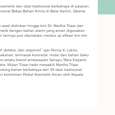
metik dan obat tradisional berbahaya di pasaran,
nal Bebas Bahan Kimia di Balai Kartini, Jakarta.
.
 awal didirikan hingga kini Dr. Martha Tilaar dan
metik dengan bahan alami yang aman digunakan
 lainnya pun diproduksi melalui uji efikasi tim-tim
eteksi, dan responsif,” ujar Penny K. Lukito,
makanan, termasuk kosmetik, mulai dari bahan baku
ono selaku brand ambassador Sariayu, Maia Estyanti,
aha. Wulan Tilaar hadir mewakili Martha Tilaar
ndung bahan berbahaya dan 39 obat tradisional
nan komitmen Peduli Kosmetik Aman oleh Kepala