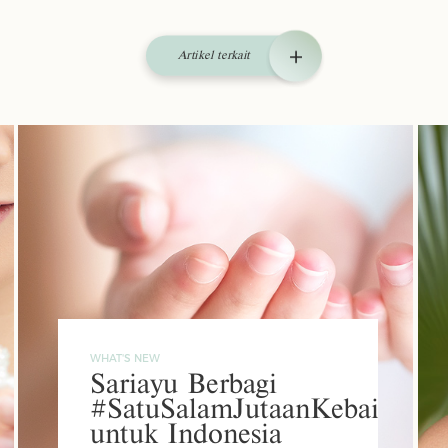
Artikel terkait
WHAT'S NEW
Sariayu Berbagi
#SatuSalamJutaanKebaikan
untuk Indonesia