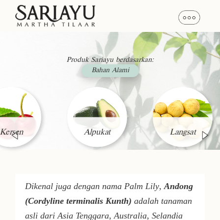
Produk Sariayu berdasarkan:
Bahan Alami
Kersen
Alpukat
Langsat
Dikenal juga dengan nama
P
alm
Lily
,
A
ndong
(
Cordyline terminalis
Kunth)
adalah tanaman
asli dari Asia Tenggara, Australia, Selandia