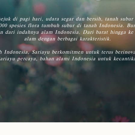
ejuk di pagi hari, udara segar dan bersih, tanah subu
000 spesies flora tumbuh subur di tanah Indonesia. B
n dari indahnya alam Indonesia. Dari barat hingga ke
Indonesia Natural Ingredients
alam dengan berbagai karakteristik.
Di proses dari bahan pilihan terbaik untuk menciptakan
kualitas produk yang konsisten dari masa ke masa
ah Indonesia, Sariayu berkomitmen untuk terus berino
Sariayu percaya, bahan alami Indonesia untuk kecanti