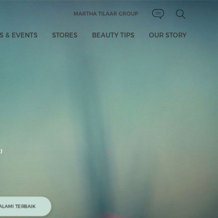
MARTHA TILAAR GROUP
 & EVENTS
STORES
BEAUTY TIPS
OUR STORY
n
ALAMI TERBAIK