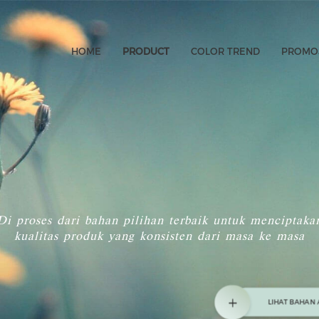
HOME
PRODUCT
COLOR TREND
PROMOS
Di proses dari bahan pilihan terbaik untuk menciptaka
kualitas produk yang konsisten dari masa ke masa
LIHAT BAHAN 